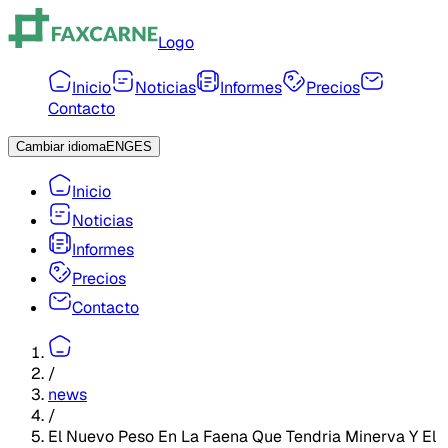
Logo
Inicio
Noticias
Informes
Precios
Contacto
Cambiar idioma
ENG
ES
Inicio
Noticias
Informes
Precios
Contacto
/
news
/
El Nuevo Peso En La Faena Que Tendria Minerva Y El