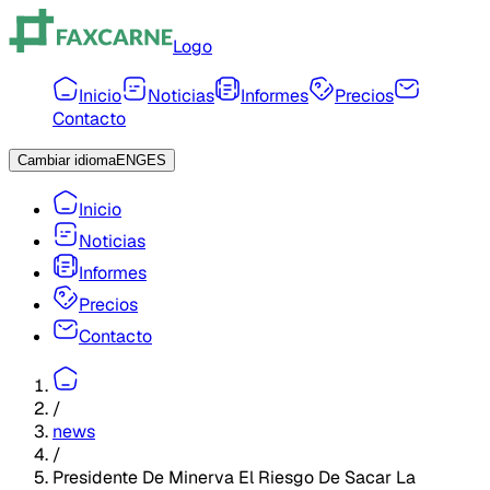
Logo
Inicio
Noticias
Informes
Precios
Contacto
Cambiar idioma
ENG
ES
Inicio
Noticias
Informes
Precios
Contacto
/
news
/
Presidente De Minerva El Riesgo De Sacar La