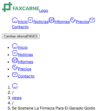
Logo
Inicio
Noticias
Informes
Precios
Contacto
Cambiar idioma
ENG
ES
Inicio
Noticias
Informes
Precios
Contacto
/
news
/
Se Sostiene La Firmeza Para El Ganado Gordo