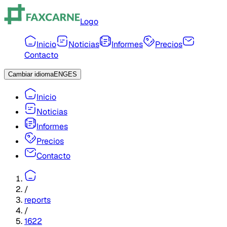
Logo
Inicio
Noticias
Informes
Precios
Contacto
Cambiar idioma
ENG
ES
Inicio
Noticias
Informes
Precios
Contacto
/
reports
/
1622