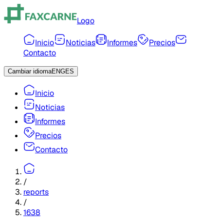
Logo
Inicio
Noticias
Informes
Precios
Contacto
Cambiar idioma
ENG
ES
Inicio
Noticias
Informes
Precios
Contacto
/
reports
/
1638