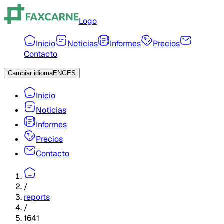
Logo
Inicio
Noticias
Informes
Precios
Contacto
Cambiar idioma
ENG
ES
Inicio
Noticias
Informes
Precios
Contacto
/
reports
/
1641