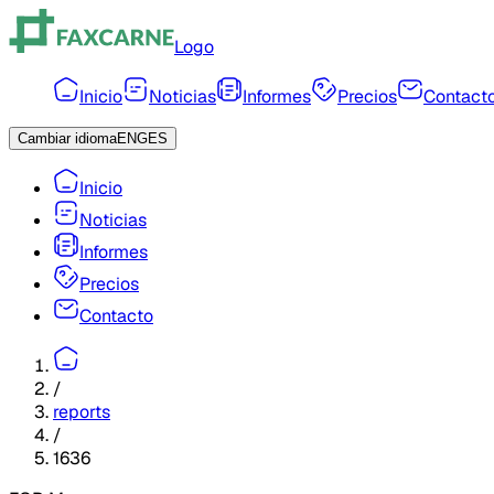
Logo
Inicio
Noticias
Informes
Precios
Contact
Cambiar idioma
ENG
ES
Inicio
Noticias
Informes
Precios
Contacto
/
reports
/
1636