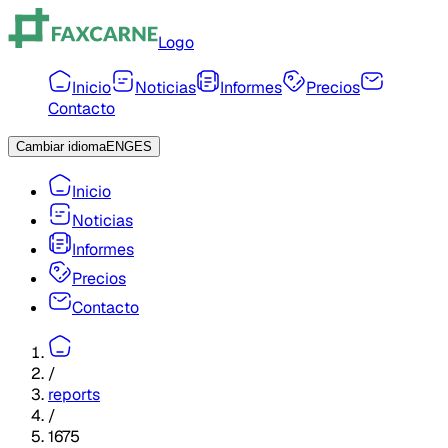
Logo
Inicio
Noticias
Informes
Precios
Contacto
Cambiar idioma
ENG
ES
Inicio
Noticias
Informes
Precios
Contacto
/
reports
/
1675