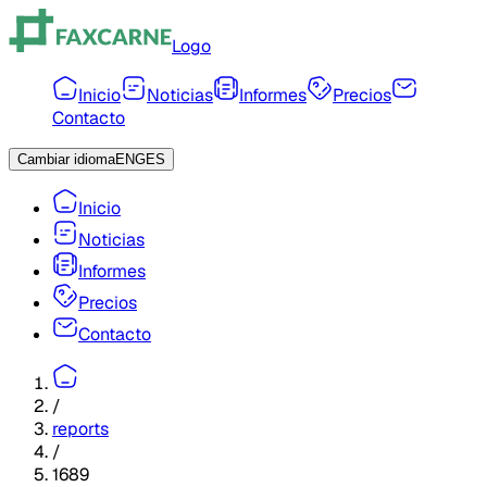
Logo
Inicio
Noticias
Informes
Precios
Contacto
Cambiar idioma
ENG
ES
Inicio
Noticias
Informes
Precios
Contacto
/
reports
/
1689