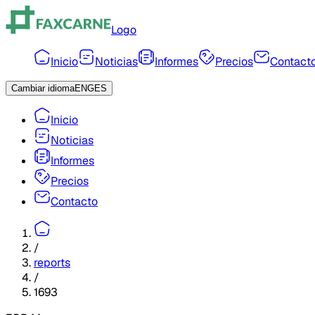
Logo
Inicio
Noticias
Informes
Precios
Contact
Cambiar idioma
ENG
ES
Inicio
Noticias
Informes
Precios
Contacto
/
reports
/
1693